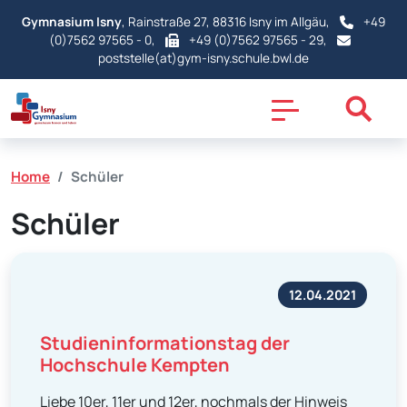
Gymnasium Isny
, Rainstraße 27, 88316 Isny im Allgäu,
+49
(0)7562 97565 - 0
,
+49 (0)7562 97565 - 29,
poststelle(at)gym-isny.schule.bwl.de
Home
Schüler
Schüler
12.04.2021
Studieninformationstag der
Hochschule Kempten
Liebe 10er, 11er und 12er, nochmals der Hinweis