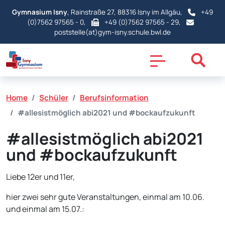
Gymnasium Isny
, Rainstraße 27, 88316 Isny im Allgäu,
+49
(0)7562 97565 - 0
,
+49 (0)7562 97565 - 29,
poststelle(at)gym-isny.schule.bwl.de
Home
Schüler
Berufsinformation
#allesistmöglich abi2021 und #bockaufzukunft
#allesistmöglich abi2021
und #bockaufzukunft
Liebe 12er und 11er,
hier zwei sehr gute Veranstaltungen, einmal am 10.06.
und einmal am 15.07.: