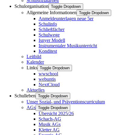
Schulsozialarbeit
Schulorganisation
Toggle Dropdown
Allgemeine Informationen
Toggle Dropdown
Anmeldeunterlagen neue 5er
Schulinfo
Schließfächer
Schulwege
Isnyer Modell
Instrumentaler Musikunterricht
Konditest
Leitbild
Kalender
Links
Toggle Dropdown
wwschool
webuntis
NextCloud
Aktuelles
Schulleben
Toggle Dropdown
Unser Sozial- und Präventionscurriculum
AGs
Toggle Dropdown
Übersicht 2025/26
Schach-AG
Musik AGs
Kletter AG