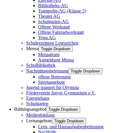
Energie-AG
Bibliotheks-AG
Trampolin-AG (Klasse 5)
Theater AG
Schulgarten-AG
Offene Werkstatt
Offene Fahrradwerkstatt
Yoga AG
Schülerzeitung Lesezeichen
Mensa
Toggle Dropdown
Mensateam
Anmeldung Mensa
Schulbibliothek
Nachmittagsbetreuung
Toggle Dropdown
offene Betreuung
Sportangebote
Jugend trainiert für Olympia
Förderverein Isnyer Gymnasium e.V.
Energiehaus
Schulgarten
Bildungsangebot
Toggle Dropdown
Medienbildung
Lernangebote
Toggle Dropdown
Lern- und Hausaufgabenbetreuung
Nachhilfe