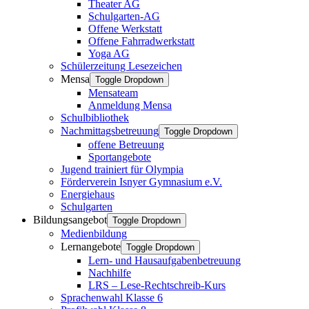
Theater AG
Schulgarten-AG
Offene Werkstatt
Offene Fahrradwerkstatt
Yoga AG
Schülerzeitung Lesezeichen
Mensa
Toggle Dropdown
Mensateam
Anmeldung Mensa
Schulbibliothek
Nachmittagsbetreuung
Toggle Dropdown
offene Betreuung
Sportangebote
Jugend trainiert für Olympia
Förderverein Isnyer Gymnasium e.V.
Energiehaus
Schulgarten
Bildungsangebot
Toggle Dropdown
Medienbildung
Lernangebote
Toggle Dropdown
Lern- und Hausaufgabenbetreuung
Nachhilfe
LRS – Lese-Rechtschreib-Kurs
Sprachenwahl Klasse 6