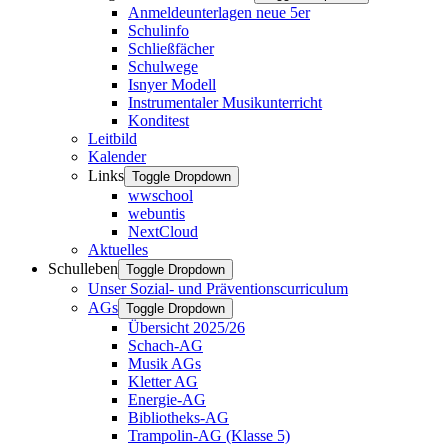
Anmeldeunterlagen neue 5er
Schulinfo
Schließfächer
Schulwege
Isnyer Modell
Instrumentaler Musikunterricht
Konditest
Leitbild
Kalender
Links
Toggle Dropdown
wwschool
webuntis
NextCloud
Aktuelles
Schulleben
Toggle Dropdown
Unser Sozial- und Präventionscurriculum
AGs
Toggle Dropdown
Übersicht 2025/26
Schach-AG
Musik AGs
Kletter AG
Energie-AG
Bibliotheks-AG
Trampolin-AG (Klasse 5)