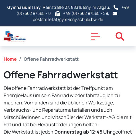
Gymnasium Isny
, Rainstraße 27, 88316 Isny im Allgäu,
+49
(0)7562 97565 - 0
,
+49 (0)7562 97565 - 29,
poststelle(at)gym-isny.schule.bwl.de
Home
Offene Fahrradwerkstatt
Offene Fahrradwerkstatt
Die offene Fahrradwerkstatt ist der Treffpunkt am
EnergieHaus um sein Fahrrad wieder fahrtauglich zu
machen. Vorhanden sind die üblichen Werkzeuge,
Verbrauchs- und Reparaturmaterialien und auch
Mitschülerinnen und Mitschüler der Werkstatt-AG, die mit
Rat und Tat bei Herausforderungen helfen.
Die Werkstatt ist jeden
Donnerstag ab 12:45 Uhr
geöffnet