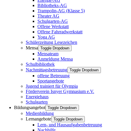
Energie-AG
Bibliotheks-AG
Trampolin-AG (Klasse 5)
Theater AG
Schulgarten-AG
Offene Werkstatt
Offene Fahrradwerkstatt
Yoga AG
Schülerzeitung Lesezeichen
Mensa
Toggle Dropdown
Mensateam
Anmeldung Mensa
Schulbibliothek
Nachmittagsbetreuung
Toggle Dropdown
offene Betreuung
Sportangebote
Jugend trainiert für Olympia
Förderverein Isnyer Gymnasium e.V.
Energiehaus
Schulgarten
Bildungsangebot
Toggle Dropdown
Medienbildung
Lernangebote
Toggle Dropdown
Lern- und Hausaufgabenbetreuung
Nachhilfe