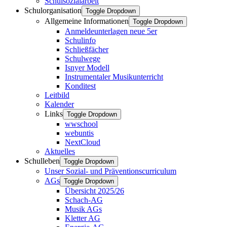
Schulsozialarbeit
Schulorganisation
Toggle Dropdown
Allgemeine Informationen
Toggle Dropdown
Anmeldeunterlagen neue 5er
Schulinfo
Schließfächer
Schulwege
Isnyer Modell
Instrumentaler Musikunterricht
Konditest
Leitbild
Kalender
Links
Toggle Dropdown
wwschool
webuntis
NextCloud
Aktuelles
Schulleben
Toggle Dropdown
Unser Sozial- und Präventionscurriculum
AGs
Toggle Dropdown
Übersicht 2025/26
Schach-AG
Musik AGs
Kletter AG