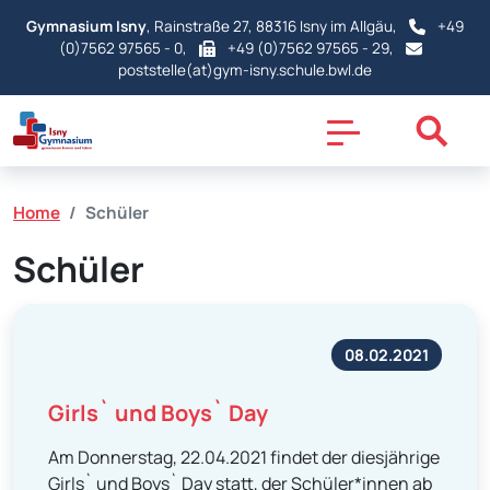
Gymnasium Isny
, Rainstraße 27, 88316 Isny im Allgäu,
+49
(0)7562 97565 - 0
,
+49 (0)7562 97565 - 29,
poststelle(at)gym-isny.schule.bwl.de
Home
Schüler
Schüler
08.02.2021
Girls` und Boys` Day
Am Donnerstag, 22.04.2021 findet der diesjährige
Girls` und Boys` Day statt, der Schüler*innen ab