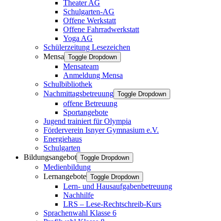
Theater AG
Schulgarten-AG
Offene Werkstatt
Offene Fahrradwerkstatt
Yoga AG
Schülerzeitung Lesezeichen
Mensa
Toggle Dropdown
Mensateam
Anmeldung Mensa
Schulbibliothek
Nachmittagsbetreuung
Toggle Dropdown
offene Betreuung
Sportangebote
Jugend trainiert für Olympia
Förderverein Isnyer Gymnasium e.V.
Energiehaus
Schulgarten
Bildungsangebot
Toggle Dropdown
Medienbildung
Lernangebote
Toggle Dropdown
Lern- und Hausaufgabenbetreuung
Nachhilfe
LRS – Lese-Rechtschreib-Kurs
Sprachenwahl Klasse 6