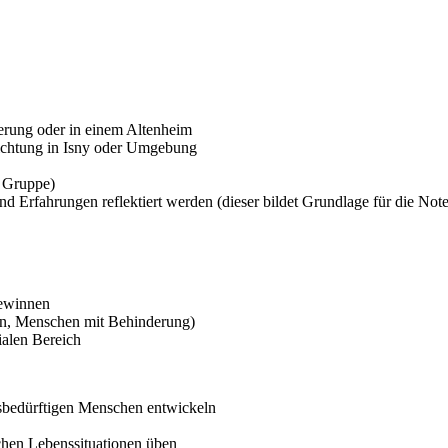
erung oder in einem Altenheim
richtung in Isny oder Umgebung
r Gruppe)
nd Erfahrungen reflektiert werden (dieser bildet Grundlage für die No
gewinnen
en, Menschen mit Behinderung)
ialen Bereich
sbedürftigen Menschen entwickeln
chen Lebenssituationen üben