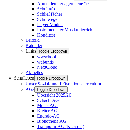
Anmeldeunterlagen neue 5er
Schulinfo
Schließfächer
Schulwege
Isnyer Modell
Instrumentaler Musikunterricht
Konditest
Leitbild
Kalender
Links
Toggle Dropdown
wwschool
webuntis
NextCloud
Aktuelles
Schulleben
Toggle Dropdown
Unser Sozial- und Präventionscurriculum
AGs
Toggle Dropdown
Übersicht 2025/26
Schach-AG
Musik AGs
Kletter AG
Energie-AG
Bibliotheks-AG
Trampolin-AG (Klasse 5)