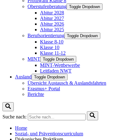
Profilwahl Klasse 8
Oberstufenberatung
Toggle Dropdown
Abitur 2028
Abitur 2027
Abitur 2026
Abitur 2025
Berufsorientierung
Toggle Dropdown
Klasse 8-10
Klasse 10
Klasse 11-12
MINT
Toggle Dropdown
MINT-Wettbewerbe
Leitfaden NWT
Ausland
Toggle Dropdown
Übersicht Austausch & Auslandsfahrten
Erasmus+ Portal
Berichte
Suche nach:
Home
Sozial- und Präventionscurriculum
Diakonisches Praktikum