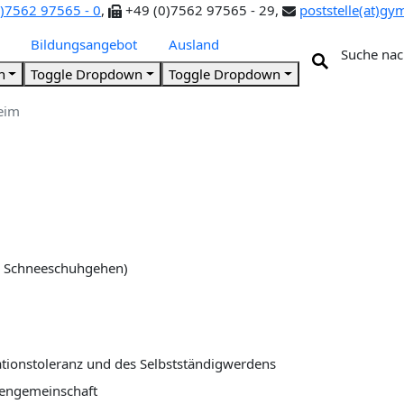
)7562 97565 - 0
,
+49 (0)7562 97565 - 29,
poststelle(at)gy
Bildungsangebot
Ausland
Suche nac
n
Toggle Dropdown
Toggle Dropdown
eim
f, Schneeschuhgehen)
rationstoleranz und des Selbstständigwerdens
sengemeinschaft