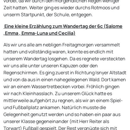
vorbei, da wir durch den morgendlichen Regen weniger
Zeit hatten. Weiter ging es wieder durchs Rotmoos und
unserm Startpunkt, der Schule, entgegen.
Eine kleine Erzählung zum Wandertag der 6c (Salome
,Emma , Emma-Luna und Cecilia)
Als wir uns alle am nebligen Freitagmorgen versammelt
hatten und vollständig waren, konnte es endlich mit
unserem Wandertag losgehen. Da es regnete versteckten
wir uns alle unter unseren Kapuzen oder den
Regenschirmen. Es ging zuerst in Richtung Isnyer Altstadt
und von da aus in einen nahegelegenen Wald. Dort kamen
wir an einem Wassertretbecken vorbei. Fröhlich gingen
wir nach Kleinhasslach. Zu unserem Glück hatte es
mittlerweile aufgehört zu regnen, als wir an einem Spiel-
und Fußballplatz ankamen. Natürlich musste die
Gelegenheit genutzt werden und so haben ein paar aus
unserer Klasse gegeneinander (mit Herr Reiter als
Torwart) Fußball gespielt. Der Rest vergnügte sich mit