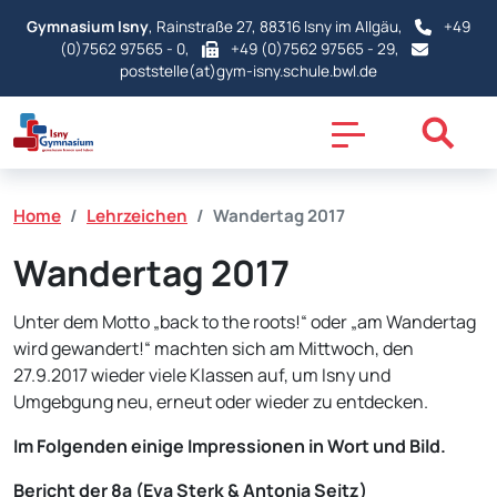
Gymnasium Isny
, Rainstraße 27, 88316 Isny im Allgäu,
+49
(0)7562 97565 - 0
,
+49 (0)7562 97565 - 29,
poststelle(at)gym-isny.schule.bwl.de
Home
Lehrzeichen
Wandertag 2017
Wandertag 2017
Unter dem Motto „back to the roots!“ oder „am Wandertag
wird gewandert!“ machten sich am Mittwoch, den
27.9.2017 wieder viele Klassen auf, um Isny und
Umgebgung neu, erneut oder wieder zu entdecken.
Im Folgenden einige Impressionen in Wort und Bild.
Bericht der 8a (Eva Sterk & Antonia Seitz)