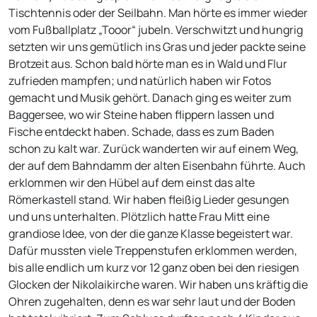
Tischtennis oder der Seilbahn. Man hörte es immer wieder
vom Fußballplatz „Tooor“ jubeln. Verschwitzt und hungrig
setzten wir uns gemütlich ins Gras und jeder packte seine
Brotzeit aus. Schon bald hörte man es in Wald und Flur
zufrieden mampfen; und natürlich haben wir Fotos
gemacht und Musik gehört. Danach ging es weiter zum
Baggersee, wo wir Steine haben flippern lassen und
Fische entdeckt haben. Schade, dass es zum Baden
schon zu kalt war. Zurück wanderten wir auf einem Weg,
der auf dem Bahndamm der alten Eisenbahn führte. Auch
erklommen wir den Hübel auf dem einst das alte
Römerkastell stand. Wir haben fleißig Lieder gesungen
und uns unterhalten. Plötzlich hatte Frau Mitt eine
grandiose Idee, von der die ganze Klasse begeistert war.
Dafür mussten viele Treppenstufen erklommen werden,
bis alle endlich um kurz vor 12 ganz oben bei den riesigen
Glocken der Nikolaikirche waren. Wir haben uns kräftig die
Ohren zugehalten, denn es war sehr laut und der Boden