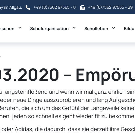
ny im Allgäu,
+49 (0)7562 97565 - 0
,
+49 (0)7562 97565 - 29,
Toggle Dropdown
Toggle Dropdown
Toggle D
nschen
Schulorganisation
Schulleben
Bild
…
.03.2020 – Empör
 neu, angsteinflößend und wenn wir mal ganz ehrlich s
wieder neue Dinge auszuprobieren und lang Aufgesc
Berufen, die sich um das Gefühl der Langeweile kei
en, jeden so schnell es geht wieder fit zu bekommen
oder Adidas, die dadurch, dass sie derzeit ihre Ges