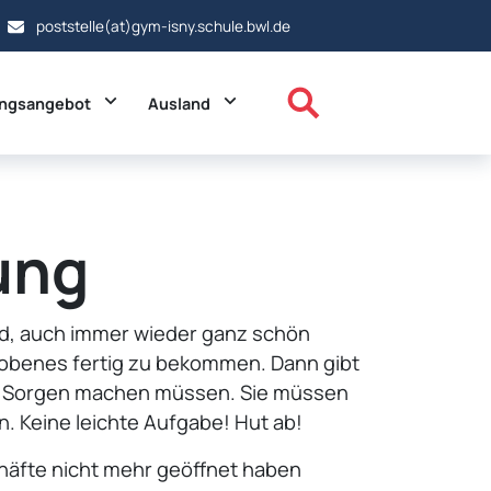
poststelle(at)gym-isny.schule.bwl.de
ropdown
Toggle Dropdown
Toggle Dropdown
ungsangebot
Ausland
ung
ind, auch immer wieder ganz schön
hobenes fertig zu bekommen. Dann gibt
ne Sorgen machen müssen. Sie müssen
. Keine leichte Aufgabe! Hut ab!
chäfte nicht mehr geöffnet haben