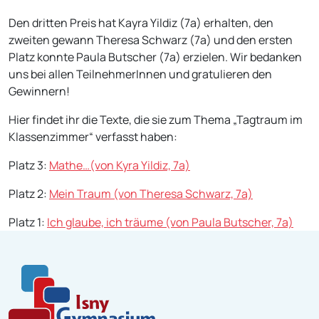
Den dritten Preis hat Kayra Yildiz (7a) erhalten, den
zweiten gewann Theresa Schwarz (7a) und den ersten
Platz konnte Paula Butscher (7a) erzielen. Wir bedanken
uns bei allen TeilnehmerInnen und gratulieren den
Gewinnern!
Hier findet ihr die Texte, die sie zum Thema „Tagtraum im
Klassenzimmer“ verfasst haben:
Platz 3:
Mathe…(von Kyra Yildiz, 7a)
Platz 2:
Mein Traum (von Theresa Schwarz, 7a)
Platz 1:
Ich glaube, ich träume (von Paula Butscher, 7a)