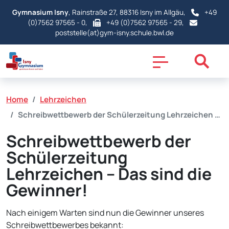
Gymnasium Isny
, Rainstraße 27, 88316 Isny im Allgäu,
+49
(0)7562 97565 - 0
,
+49 (0)7562 97565 - 29,
poststelle(at)gym-isny.schule.bwl.de
Home
Lehrzeichen
Schreibwettbewerb der Schülerzeitung Lehrzeichen …
Schreibwettbewerb der
Schülerzeitung
Lehrzeichen – Das sind die
Gewinner!
Nach einigem Warten sind nun die Gewinner unseres
Schreibwettbewerbes bekannt: