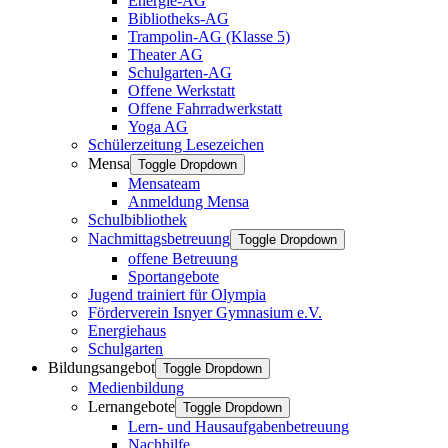
Energie-AG
Bibliotheks-AG
Trampolin-AG (Klasse 5)
Theater AG
Schulgarten-AG
Offene Werkstatt
Offene Fahrradwerkstatt
Yoga AG
Schülerzeitung Lesezeichen
Mensa
Toggle Dropdown
Mensateam
Anmeldung Mensa
Schulbibliothek
Nachmittagsbetreuung
Toggle Dropdown
offene Betreuung
Sportangebote
Jugend trainiert für Olympia
Förderverein Isnyer Gymnasium e.V.
Energiehaus
Schulgarten
Bildungsangebot
Toggle Dropdown
Medienbildung
Lernangebote
Toggle Dropdown
Lern- und Hausaufgabenbetreuung
Nachhilfe