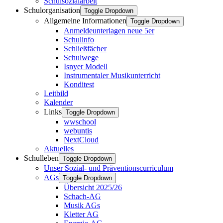
Schulsozialarbeit
Schulorganisation
Toggle Dropdown
Allgemeine Informationen
Toggle Dropdown
Anmeldeunterlagen neue 5er
Schulinfo
Schließfächer
Schulwege
Isnyer Modell
Instrumentaler Musikunterricht
Konditest
Leitbild
Kalender
Links
Toggle Dropdown
wwschool
webuntis
NextCloud
Aktuelles
Schulleben
Toggle Dropdown
Unser Sozial- und Präventionscurriculum
AGs
Toggle Dropdown
Übersicht 2025/26
Schach-AG
Musik AGs
Kletter AG