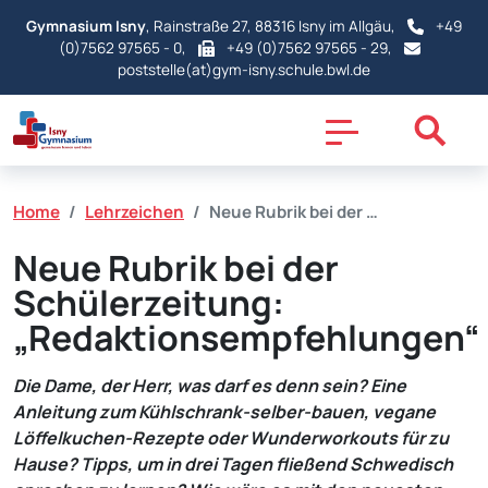
Gymnasium Isny
, Rainstraße 27, 88316 Isny im Allgäu,
+49
(0)7562 97565 - 0
,
+49 (0)7562 97565 - 29,
poststelle(at)gym-isny.schule.bwl.de
Home
Lehrzeichen
Neue Rubrik bei der …
Neue Rubrik bei der
Schülerzeitung:
„Redaktionsempfehlungen“
Die Dame, der Herr, was darf es denn sein? Eine
Anleitung zum Kühlschrank-selber-bauen, vegane
Löffelkuchen-Rezepte oder Wunderworkouts für zu
Hause? Tipps, um in drei Tagen fließend Schwedisch