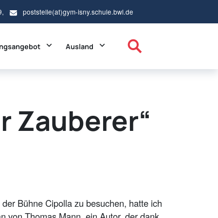
9,
poststelle(at)gym-isny.schule.bwl.de
ropdown
Toggle Dropdown
Toggle Dropdown
ungsangebot
Ausland
r Zauberer“
 der Bühne Cipolla zu besuchen, hatte ich
an von Thomas Mann, ein Autor, der dank