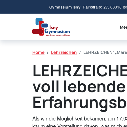
, Rainstraße 27, 88316 Is
Gymnasium Isny
Me
Home
Lehrzeichen
LEHRZEICHEN: „Mario
LEHRZEICHEN
voll lebende
Erfahrungsb
Als wir die Möglichkeit bekamen, am 17.0
kaum eine Vorstellung davon, was mich e