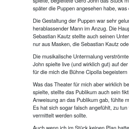
spielte, begleitete Gero John das Stück m
später die Puppen angesehen habe, was di
Die Gestaltung der Puppen war sehr gelun
herablassender Mann im Anzug. Die Hauptf
Sebastian Kautz stellte auch seinen Unte
nur aus Masken, die Sebastian Kautz ode
Die musikalische Untermalung verströmte
John spielte live (und wirklich gut) auf d
für die mich die Bühne Cipolla begeistern
Was das Theater für mich aber wirklich b
spielte, stellte das Publikum auch sein f
Anweisung an das Publikum gab, fühlte m
Es hat sich sogar falsch angefühlt, zu tun
vermittelt werden sollte.
Auch wenn ich im Stück keinen Plan hatte,