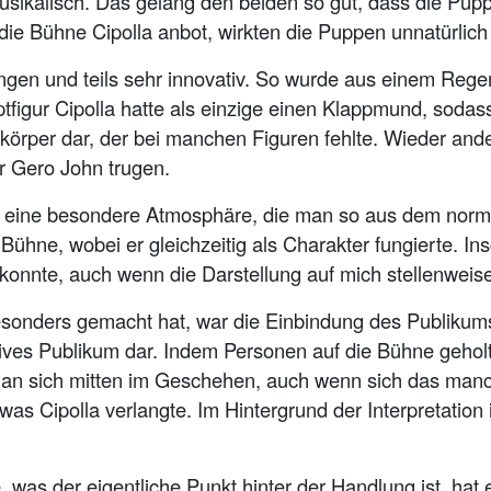
usikalisch. Das gelang den beiden so gut, dass die Puppe
e Bühne Cipolla anbot, wirkten die Puppen unnatürlich s
gen und teils sehr innovativ. So wurde aus einem Regen
igur Cipolla hatte als einzige einen Klappmund, sodass
rkörper dar, der bei manchen Figuren fehlte. Wieder and
r Gero John trugen.
 eine besondere Atmosphäre, die man so aus dem norma
er Bühne, wobei er gleichzeitig als Charakter fungierte. 
 konnte, auch wenn die Darstellung auf mich stellenweise
esonders gemacht hat, war die Einbindung des Publikums
iktives Publikum dar. Indem Personen auf die Bühne geho
an sich mitten im Geschehen, auch wenn sich das manch
 was Cipolla verlangte. Im Hintergrund der Interpretation 
 was der eigentliche Punkt hinter der Handlung ist, hat 