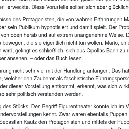
en erweckte. Diese Vorurteile sollten sich aber glücklich
nisse des Protagonisten, die von wahren Erfahrungen Man
er sein Publikum hypnotisiert und damit spielt. Der Prot
ber von oben herab und auf extrem unangenehme Weise. D
 bewegen, die sie eigentlich nicht tun wollen. Mario, ein
 wird, gelingt es schließlich, sich aus Cipollas Bann z
lber ansehen. – oder das Buch lesen.
rung nicht sehr viel mit der Handlung anfangen. Das hat
e, welcher den Zauberer als faschistische Führungspers
er dieser Vorstellung entkommt, erkennt, was sich wirklic
lso sehr politisch verstanden werden.
g des Stücks. Den Begriff Figurentheater konnte ich im 
ndervorstellungen kennt. Zwar waren ebenfalls Puppen d
ebastian Kautz den Protagonisten und mittels der Pup