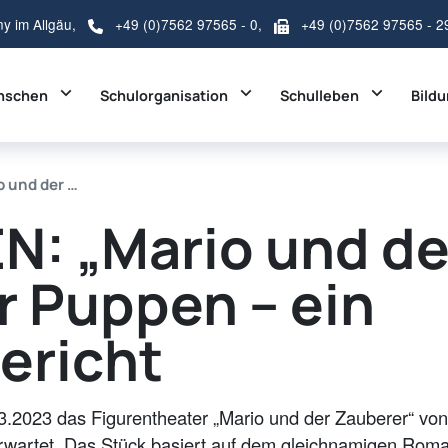
ny im Allgäu,
+49 (0)7562 97565 - 0
,
+49 (0)7562 97565 - 2
Toggle Dropdown
Toggle Dropdown
Toggle D
nschen
Schulorganisation
Schulleben
Bild
 und der …
: „Mario und de
r Puppen – ein
ericht
3.2023 das Figurentheater „Mario und der Zauberer“ von
rwartet. Das Stück basiert auf dem gleichnamigen Rom