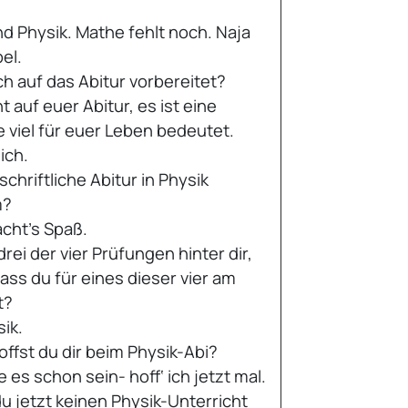
d Physik. Mathe fehlt noch. Naja
el.
ch auf das Abitur vorbereitet?
nt auf euer Abitur, es ist eine
e viel für euer Leben bedeutet.
ich.
schriftliche Abitur in Physik
m?
cht’s Spaß.
rei der vier Prüfungen hinter dir,
ss du für eines dieser vier am
t?
sik.
offst du dir beim Physik-Abi?
e es schon sein- hoff‘ ich jetzt mal.
 du jetzt keinen Physik-Unterricht