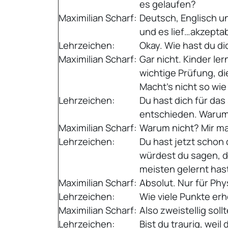
es gelaufen?
Maximilian Scharf:
Deutsch, Englisch un
und es lief…akzeptab
Lehrzeichen:
Okay. Wie hast du di
Maximilian Scharf:
Gar nicht. Kinder ler
wichtige Prüfung, di
Macht’s nicht so wie 
Lehrzeichen:
Du hast dich für das 
entschieden. Waru
Maximilian Scharf:
Warum nicht? Mir ma
Lehrzeichen:
Du hast jetzt schon d
würdest du sagen, da
meisten gelernt has
Maximilian Scharf:
Absolut. Nur für Phy
Lehrzeichen:
Wie viele Punkte erh
Maximilian Scharf:
Also zweistellig sollt
Lehrzeichen:
Bist du traurig, weil