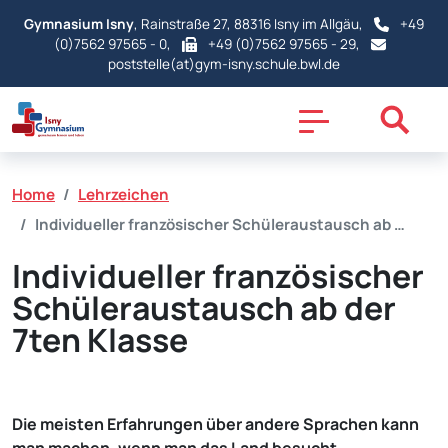
Gymnasium Isny
, Rainstraße 27, 88316 Isny im Allgäu,
+49
(0)7562 97565 - 0
,
+49 (0)7562 97565 - 29,
poststelle(at)gym-isny.schule.bwl.de
Home
Lehrzeichen
Individueller französischer Schüleraustausch ab …
Individueller französischer
Schüleraustausch ab der
7ten Klasse
Die meisten Erfahrungen über andere Sprachen kann