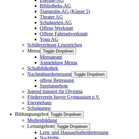
Energie-AG
Bibliotheks-AG
Trampolin-AG (Klasse 5)
Theater AG
Schulgarten-AG
Offene Werkstatt
Offene Fahrradwerkstatt
Yoga AG
Schülerzeitung Lesezeichen
Mensa
Toggle Dropdown
Mensateam
Anmeldung Mensa
Schulbibliothek
Nachmittagsbetreuung
Toggle Dropdown
offene Betreuung
Sportangebote
Jugend trainiert für Olympia
Förderverein Isnyer Gymnasium e.V.
Energiehaus
Schulgarten
Bildungsangebot
Toggle Dropdown
Medienbildung
Lernangebote
Toggle Dropdown
Lern- und Hausaufgabenbetreuung
Nachhilfe