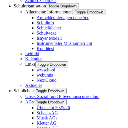
Schulsozialarbeit
Schulorganisation
Toggle Dropdown
Allgemeine Informationen
Toggle Dropdown
Anmeldeunterlagen neue 5er
Schulinfo
Schließfächer
Schulwege
Isnyer Modell
Instrumentaler Musikunterricht
Konditest
Leitbild
Kalender
Links
Toggle Dropdown
wwschool
webuntis
NextCloud
Aktuelles
Schulleben
Toggle Dropdown
Unser Sozial- und Präventionscurriculum
AGs
Toggle Dropdown
Übersicht 2025/26
Schach-AG
Musik AGs
Kletter AG