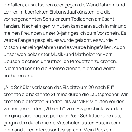
hinfallen, ausrutschen oder gegen die Wand fahren, und
Lehrer, mit perfekten Eiskunstlaufkünsten, die die
vorhergenannten Schüler zum Todlachen amüsant
fanden. Nach einigen Minuten kam dann auch in mir und
meinen Freunden unser 8-jähriges Ich zum Vorschein. Es
wurde Fangen gespielt, es wurde gelacht, es wurde in
Mitschüler reingefahren und es wurde hingefallen. Auch
unser wohlbekannter Musik-und Mathelehrer Herr
Deuschle schien unaufhörlich Pirouetten zu drehen.
Niemand konnte die Bremse ziehen, niemand wollte
aufhören und …
„Alle Schüler verlassen das Eis bitte um 20 nach Elf“
dröhnte die bekannte Stimme durch die Lautsprecher. Wir
drehten die letzten Runden, als wir VIER Minuten vor den
vorher genannten „20 nach“ vom Eis geschickt wurden.
Ich ging raus, zog das perfekte Paar Schlittschuhe aus,
ging in den durch meine Mitschüler lauten Bus, in dem
niemand über Interessantes sprach. Mein Rücken