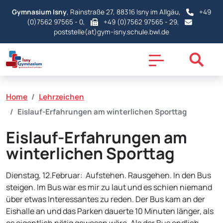
Gymnasium Isny
, Rainstraße 27, 88316 Isny im Allgäu,
+49
(0)7562 97565 - 0
,
+49 (0)7562 97565 - 29,
poststelle(at)gym-isny.schule.bwl.de
Home
Lehrzeichen
Eislauf-Erfahrungen am winterlichen Sporttag
Eislauf-Erfahrungen am
winterlichen Sporttag
Dienstag, 12.Februar: Aufstehen. Rausgehen. In den Bus
steigen. Im Bus war es mir zu laut und es schien niemand
über etwas Interessantes zu reden. Der Bus kam an der
Eishalle an und das Parken dauerte 10 Minuten länger, als