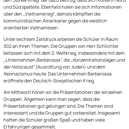
den „
Korea-Krieg“
der dazu beitrug, dass sich Korea in Nord
und Süd spaltete. Ebenfalls holen sie sich Informationen
über den „
Vietnamkrieg
“, damals kämpften die
kommunistischen Amerikaner gegen die westlich
orientierten Vietnamesen.
Unter leichtem Zeitdruck arbeiten die Schüler in Raum
302 an ihren Themen. Die Gruppen von Herr Schlichter
befassen sich mit dem 2. Weltkrieg, insbesondere mit dem
„Unternehmen Barbarossa“,
die „
Konzentrationslager und
der Holocaust“
(Ausrottung von Juden) und dem
Neonazismus
heute
. Das Unternehmen Barbarossa,
eröffnete den Deutsch-Sowjetischen Krieg.
Am Mittwoch hören wir die Präsentationen der einzelnen
Gruppen. Allgemein kann man sagen, dass die
Präsentationen gut gelungen sind. Die Themen sind
interessant und die Gruppen gut vorbereitet. Insgesamt
hatten die Schüler großen Spaß und haben viele
Erfahrungen gesammelt.