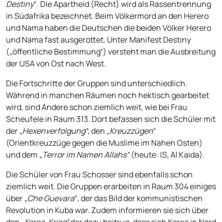
Destiny
“. Die Apartheid (Recht) wird als Rassentrennung
in Südafrika bezeichnet. Beim Völkermord an den Herero
und Nama haben die Deutschen die beiden Völker Herero
und Nama fast ausgerottet. Unter Manifest Destiny
(„öffentliche Bestimmung“) versteht man die Ausbreitung
der USA von Ost nach West.
Die Fortschritte der Gruppen sind unterschiedlich.
Während in manchen Räumen noch hektisch gearbeitet
wird, sind Andere schon ziemlich weit, wie bei Frau
Scheufele in Raum 313. Dort befassen sich die Schüler mit
der „
Hexenverfolgung“
, den „
Kreuzzügen
“
(Orientkreuzzüge gegen die Muslime im Nahen Osten)
und dem „
Terror im Namen Allahs“
(heute: IS, Al Kaida).
Die Schüler von Frau Schosser sind ebenfalls schon
ziemlich weit. Die Gruppen erarbeiten in Raum 304 einiges
über „
Che Guevara
“, der das Bild der kommunistischen
Revolution in Kuba war. Zudem informieren sie sich über