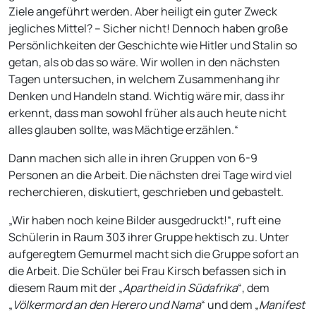
Ziele angeführt werden. Aber heiligt ein guter Zweck
jegliches Mittel? – Sicher nicht! Dennoch haben große
Persönlichkeiten der Geschichte wie Hitler und Stalin so
getan, als ob das so wäre. Wir wollen in den nächsten
Tagen untersuchen, in welchem Zusammenhang ihr
Denken und Handeln stand. Wichtig wäre mir, dass ihr
erkennt, dass man sowohl früher als auch heute nicht
alles glauben sollte, was Mächtige erzählen.“
Dann machen sich alle in ihren Gruppen von 6-9
Personen an die Arbeit. Die nächsten drei Tage wird viel
recherchieren, diskutiert, geschrieben und gebastelt.
„Wir haben noch keine Bilder ausgedruckt!“, ruft eine
Schülerin in Raum 303 ihrer Gruppe hektisch zu. Unter
aufgeregtem Gemurmel macht sich die Gruppe sofort an
die Arbeit. Die Schüler bei Frau Kirsch befassen sich in
diesem Raum mit der „
Apartheid in Südafrika
“, dem
„
Völkermord an den Herero und Nama
“ und dem „
Manifest