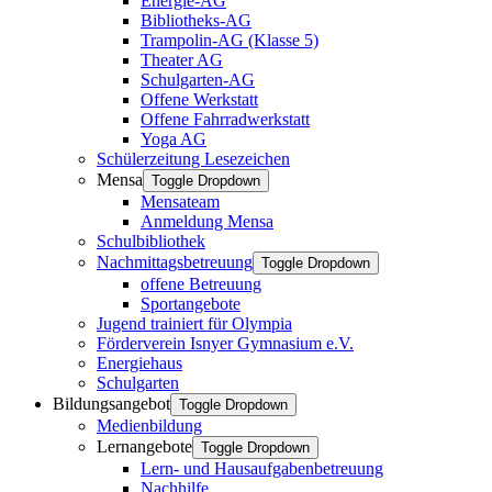
Energie-AG
Bibliotheks-AG
Trampolin-AG (Klasse 5)
Theater AG
Schulgarten-AG
Offene Werkstatt
Offene Fahrradwerkstatt
Yoga AG
Schülerzeitung Lesezeichen
Mensa
Toggle Dropdown
Mensateam
Anmeldung Mensa
Schulbibliothek
Nachmittagsbetreuung
Toggle Dropdown
offene Betreuung
Sportangebote
Jugend trainiert für Olympia
Förderverein Isnyer Gymnasium e.V.
Energiehaus
Schulgarten
Bildungsangebot
Toggle Dropdown
Medienbildung
Lernangebote
Toggle Dropdown
Lern- und Hausaufgabenbetreuung
Nachhilfe