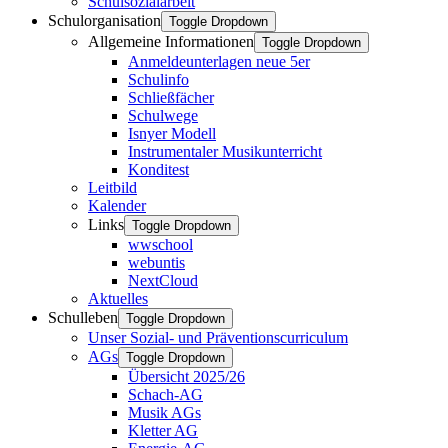
Schulsozialarbeit
Schulorganisation
Toggle Dropdown
Allgemeine Informationen
Toggle Dropdown
Anmeldeunterlagen neue 5er
Schulinfo
Schließfächer
Schulwege
Isnyer Modell
Instrumentaler Musikunterricht
Konditest
Leitbild
Kalender
Links
Toggle Dropdown
wwschool
webuntis
NextCloud
Aktuelles
Schulleben
Toggle Dropdown
Unser Sozial- und Präventionscurriculum
AGs
Toggle Dropdown
Übersicht 2025/26
Schach-AG
Musik AGs
Kletter AG