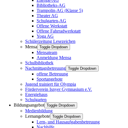
Energie-AG
Bibliotheks-AG
Trampolin-AG (Klasse 5)
Theater AG
Schulgarten-AG
Offene Werkstatt
Offene Fahrradwerkstatt
Yoga AG
Schülerzeitung Lesezeichen
Mensa
Toggle Dropdown
Mensateam
Anmeldung Mensa
Schulbibliothek
Nachmittagsbetreuung
Toggle Dropdown
offene Betreuung
Sportangebote
Jugend trainiert für Olympia
Förderverein Isnyer Gymnasium e.V.
Energiehaus
Schulgarten
Bildungsangebot
Toggle Dropdown
Medienbildung
Lernangebote
Toggle Dropdown
Lern- und Hausaufgabenbetreuung
Nachhilfe