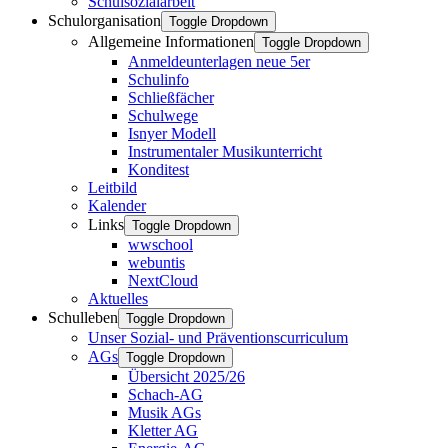
Schulsozialarbeit
Schulorganisation
Toggle Dropdown
Allgemeine Informationen
Toggle Dropdown
Anmeldeunterlagen neue 5er
Schulinfo
Schließfächer
Schulwege
Isnyer Modell
Instrumentaler Musikunterricht
Konditest
Leitbild
Kalender
Links
Toggle Dropdown
wwschool
webuntis
NextCloud
Aktuelles
Schulleben
Toggle Dropdown
Unser Sozial- und Präventionscurriculum
AGs
Toggle Dropdown
Übersicht 2025/26
Schach-AG
Musik AGs
Kletter AG