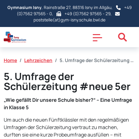
Gymnasium Isny
, Rainstraße 27, 88316 Isny im Allgäu,
+49
(0)7562 97565 - 0
,
+49 (0)7562 97565 - 29,
poststelle(at)gym-isny.schule.bwl.de
Home
Lehrzeichen
5. Umfrage der Schülerzeitung …
5. Umfrage der
Schülerzeitung #neue 5er
„Wie gefällt Dir unsere Schule bisher?“ – Eine Umfrage
in Klasse 5
Um auch die neuen Fünftklässler mit den regelmäßigen
Umfragen der Schülerzeitung vertraut zu machen,
durften sie eine kurze Probeumfrage ausfüllen – mit