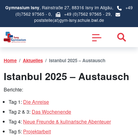
, Rainstraße 27, 88316 Isny im Allgäu,
+49
Gymnasium Isny
(0)7562 97565 - 0
,
+49 (0)7562 97565 - 29,
poststelle(at)gym-isny.schule.bwl.de
Home
Aktuelles
Istanbul 2025 – Austausch
Istanbul 2025 – Austausch
Berichte:
Tag 1:
Die Anreise
Tag 2 & 3:
Das Wochenende
Tag 4:
Neue Freunde & kulinarische Abenteuer
Tag 5:
Projektarbeit