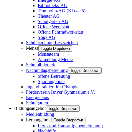
Energie-AG
Bibliotheks-AG
Trampolin-AG (Klasse 5)
Theater AG
Schulgarten-AG
Offene Werkstatt
Offene Fahrradwerkstatt
Yoga AG
Schülerzeitung Lesezeichen
Mensa
Toggle Dropdown
Mensateam
Anmeldung Mensa
Schulbibliothek
Nachmittagsbetreuung
Toggle Dropdown
offene Betreuung
Sportangebote
Jugend trainiert für Olympia
Förderverein Isnyer Gymnasium e.V.
Energiehaus
Schulgarten
Bildungsangebot
Toggle Dropdown
Medienbildung
Lernangebote
Toggle Dropdown
Lern- und Hausaufgabenbetreuung
Nachhilfe