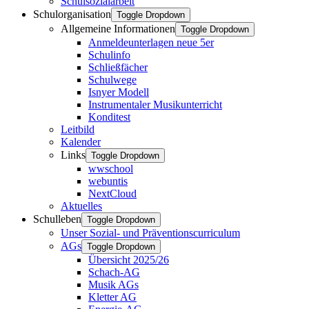
Schulsozialarbeit
Schulorganisation
Toggle Dropdown
Allgemeine Informationen
Toggle Dropdown
Anmeldeunterlagen neue 5er
Schulinfo
Schließfächer
Schulwege
Isnyer Modell
Instrumentaler Musikunterricht
Konditest
Leitbild
Kalender
Links
Toggle Dropdown
wwschool
webuntis
NextCloud
Aktuelles
Schulleben
Toggle Dropdown
Unser Sozial- und Präventionscurriculum
AGs
Toggle Dropdown
Übersicht 2025/26
Schach-AG
Musik AGs
Kletter AG