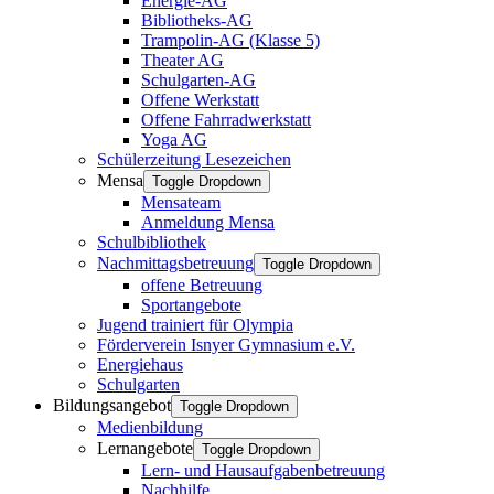
Energie-AG
Bibliotheks-AG
Trampolin-AG (Klasse 5)
Theater AG
Schulgarten-AG
Offene Werkstatt
Offene Fahrradwerkstatt
Yoga AG
Schülerzeitung Lesezeichen
Mensa
Toggle Dropdown
Mensateam
Anmeldung Mensa
Schulbibliothek
Nachmittagsbetreuung
Toggle Dropdown
offene Betreuung
Sportangebote
Jugend trainiert für Olympia
Förderverein Isnyer Gymnasium e.V.
Energiehaus
Schulgarten
Bildungsangebot
Toggle Dropdown
Medienbildung
Lernangebote
Toggle Dropdown
Lern- und Hausaufgabenbetreuung
Nachhilfe