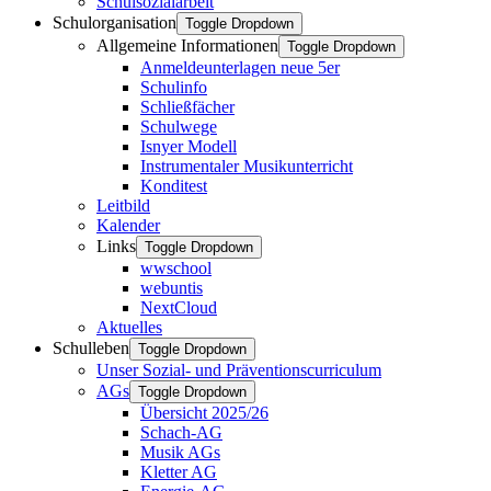
Schulsozialarbeit
Schulorganisation
Toggle Dropdown
Allgemeine Informationen
Toggle Dropdown
Anmeldeunterlagen neue 5er
Schulinfo
Schließfächer
Schulwege
Isnyer Modell
Instrumentaler Musikunterricht
Konditest
Leitbild
Kalender
Links
Toggle Dropdown
wwschool
webuntis
NextCloud
Aktuelles
Schulleben
Toggle Dropdown
Unser Sozial- und Präventionscurriculum
AGs
Toggle Dropdown
Übersicht 2025/26
Schach-AG
Musik AGs
Kletter AG