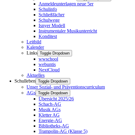
Anmeldeunterlagen neue 5er
Schulinfo
Schließfächer
Schulwege
Isnyer Modell
Instrumentaler Musikunterricht
Konditest
Leitbild
Kalender
Links
Toggle Dropdown
wwschool
webuntis
NextCloud
Aktuelles
Schulleben
Toggle Dropdown
Unser Sozial- und Präventionscurriculum
AGs
Toggle Dropdown
Übersicht 2025/26
Schach-AG
Musik AGs
Kletter AG
Energie-AG
Bibliotheks-AG
Trampolin-AG (Klasse 5)