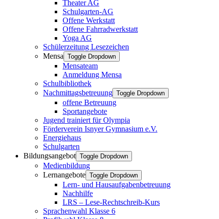
Theater AG
Schulgarten-AG
Offene Werkstatt
Offene Fahrradwerkstatt
Yoga AG
Schülerzeitung Lesezeichen
Mensa
Toggle Dropdown
Mensateam
Anmeldung Mensa
Schulbibliothek
Nachmittagsbetreuung
Toggle Dropdown
offene Betreuung
Sportangebote
Jugend trainiert für Olympia
Förderverein Isnyer Gymnasium e.V.
Energiehaus
Schulgarten
Bildungsangebot
Toggle Dropdown
Medienbildung
Lernangebote
Toggle Dropdown
Lern- und Hausaufgabenbetreuung
Nachhilfe
LRS – Lese-Rechtschreib-Kurs
Sprachenwahl Klasse 6