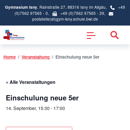
, Rainstraße 27, 88316 Isny im Allgäu,
+49
Gymnasium Isny
(0)7562 97565 - 0
,
+49 (0)7562 97565 - 29,
poststelle(at)gym-isny.schule.bwl.de
Home
Veranstaltung
Einschulung neue 5er
« Alle Veranstaltungen
Einschulung neue 5er
14. September, 15:30
-
17:00