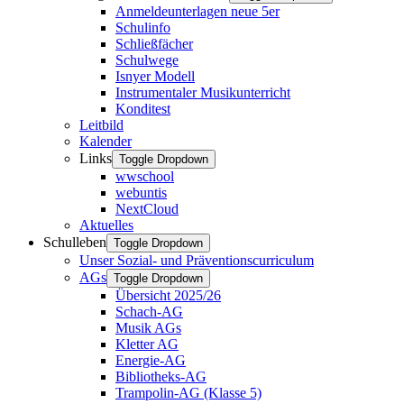
Anmeldeunterlagen neue 5er
Schulinfo
Schließfächer
Schulwege
Isnyer Modell
Instrumentaler Musikunterricht
Konditest
Leitbild
Kalender
Links
Toggle Dropdown
wwschool
webuntis
NextCloud
Aktuelles
Schulleben
Toggle Dropdown
Unser Sozial- und Präventionscurriculum
AGs
Toggle Dropdown
Übersicht 2025/26
Schach-AG
Musik AGs
Kletter AG
Energie-AG
Bibliotheks-AG
Trampolin-AG (Klasse 5)