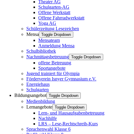
Theater AG
Schulgarten-AG
Offene Werkstatt
Offene Fahrradwerkstatt
Yoga AG
Schülerzeitung Lesezeichen
Mensa
Toggle Dropdown
Mensateam
Anmeldung Mensa
Schulbibliothek
Nachmittagsbetreuung
Toggle Dropdown
offene Betreuung
Sportangebote
Jugend trainiert für Olympia
Förderverein Isnyer Gymnasium e.V.
Energiehaus
Schulgarten
Bildungsangebot
Toggle Dropdown
Medienbildung
Lernangebote
Toggle Dropdown
Lern- und Hausaufgabenbetreuung
Nachhilfe
LRS – Lese-Rechtschreib-Kurs
Sprachenwahl Klasse 6