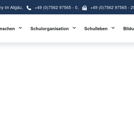
ny im Allgäu,
+49 (0)7562 97565 - 0
,
+49 (0)7562 97565 - 2
Toggle Dropdown
Toggle Dropdown
Toggle D
nschen
Schulorganisation
Schulleben
Bild