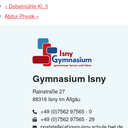
«
Dobelmühle Kl. 5
Abitur Physik
»
Gymnasium Isny
Rainstraße 27
88316 Isny im Allgäu
+49 (0)7562 97565 - 0
+49 (0)7562 97565 - 29
poststelle(at)gym-isny.schule.bwl.de