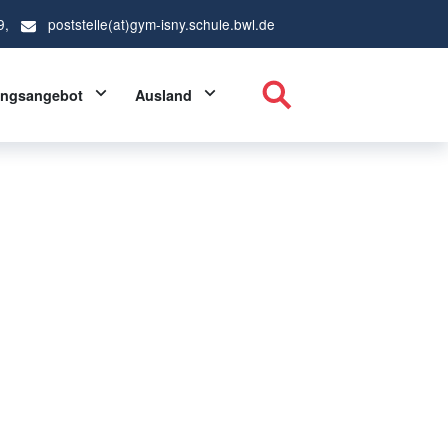
9,
poststelle(at)gym-isny.schule.bwl.de
ropdown
Toggle Dropdown
Toggle Dropdown
ungsangebot
Ausland