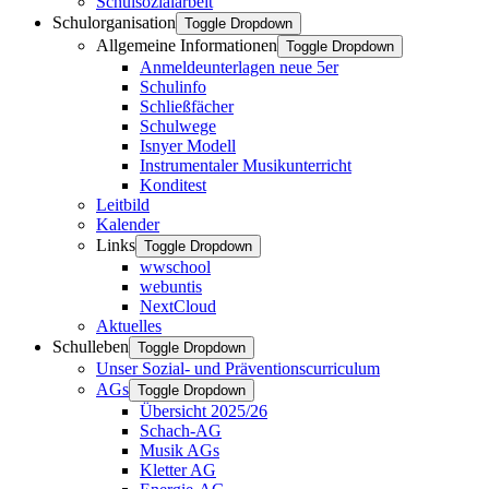
Schulsozialarbeit
Schulorganisation
Toggle Dropdown
Allgemeine Informationen
Toggle Dropdown
Anmeldeunterlagen neue 5er
Schulinfo
Schließfächer
Schulwege
Isnyer Modell
Instrumentaler Musikunterricht
Konditest
Leitbild
Kalender
Links
Toggle Dropdown
wwschool
webuntis
NextCloud
Aktuelles
Schulleben
Toggle Dropdown
Unser Sozial- und Präventionscurriculum
AGs
Toggle Dropdown
Übersicht 2025/26
Schach-AG
Musik AGs
Kletter AG