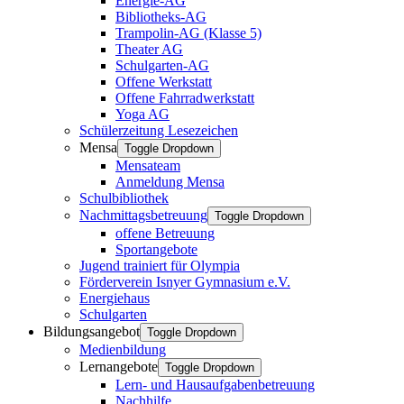
Energie-AG
Bibliotheks-AG
Trampolin-AG (Klasse 5)
Theater AG
Schulgarten-AG
Offene Werkstatt
Offene Fahrradwerkstatt
Yoga AG
Schülerzeitung Lesezeichen
Mensa
Toggle Dropdown
Mensateam
Anmeldung Mensa
Schulbibliothek
Nachmittagsbetreuung
Toggle Dropdown
offene Betreuung
Sportangebote
Jugend trainiert für Olympia
Förderverein Isnyer Gymnasium e.V.
Energiehaus
Schulgarten
Bildungsangebot
Toggle Dropdown
Medienbildung
Lernangebote
Toggle Dropdown
Lern- und Hausaufgabenbetreuung
Nachhilfe