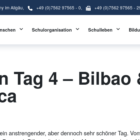
ny im Allgäu,
+49 (0)7562 97565 - 0
,
+49 (0)7562 97565 - 2
Toggle Dropdown
Toggle Dropdown
Toggle D
nschen
Schulorganisation
Schulleben
Bild
n Tag 4 – Bilbao
ca
ein anstrengender, aber dennoch sehr schöner Tag. Vom