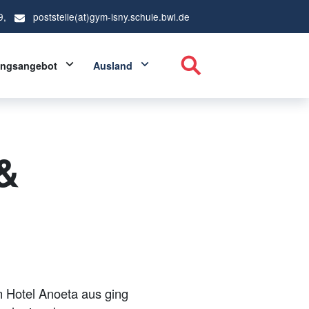
9,
poststelle(at)gym-isny.schule.bwl.de
ropdown
Toggle Dropdown
Toggle Dropdown
ungsangebot
Ausland
 &
 Hotel Anoeta aus ging