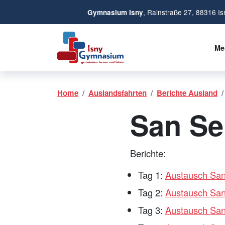
, Rainstraße 27, 88316 Is
Gymnasium Isny
Me
Home
Auslandsfahrten
Berichte Ausland
San Se
Berichte:
Tag 1:
Austausch San
Tag 2:
Austausch San
Tag 3:
Austausch San