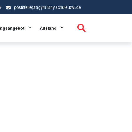
9,
poststelle(at)gym-isny.schule.bwl.de
ropdown
Toggle Dropdown
Toggle Dropdown
ungsangebot
Ausland