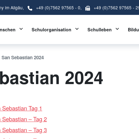
ny im Allgäu,
+49 (0)7562 97565 - 0
,
+49 (0)7562 97565 - 2
Toggle Dropdown
Toggle Dropdown
Toggle D
nschen
Schulorganisation
Schulleben
Bild
San Sebastian 2024
bastian 2024
 Sebastian Tag 1
 Sebastian – Tag 2
 Sebastian – Tag 3