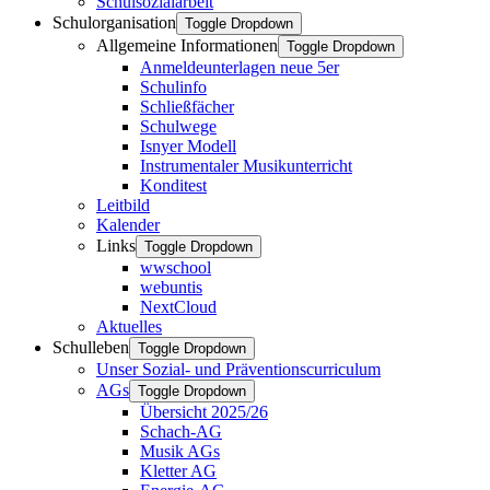
Schulsozialarbeit
Schulorganisation
Toggle Dropdown
Allgemeine Informationen
Toggle Dropdown
Anmeldeunterlagen neue 5er
Schulinfo
Schließfächer
Schulwege
Isnyer Modell
Instrumentaler Musikunterricht
Konditest
Leitbild
Kalender
Links
Toggle Dropdown
wwschool
webuntis
NextCloud
Aktuelles
Schulleben
Toggle Dropdown
Unser Sozial- und Präventionscurriculum
AGs
Toggle Dropdown
Übersicht 2025/26
Schach-AG
Musik AGs
Kletter AG