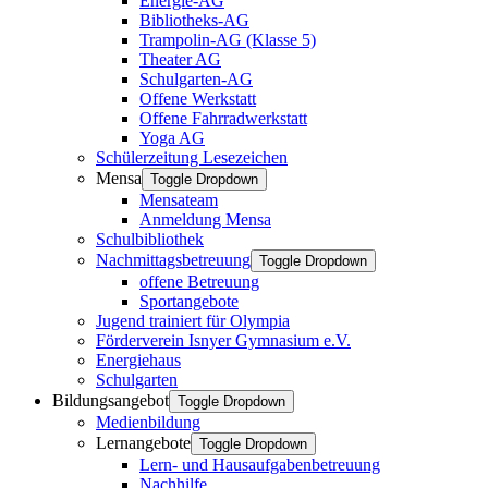
Energie-AG
Bibliotheks-AG
Trampolin-AG (Klasse 5)
Theater AG
Schulgarten-AG
Offene Werkstatt
Offene Fahrradwerkstatt
Yoga AG
Schülerzeitung Lesezeichen
Mensa
Toggle Dropdown
Mensateam
Anmeldung Mensa
Schulbibliothek
Nachmittagsbetreuung
Toggle Dropdown
offene Betreuung
Sportangebote
Jugend trainiert für Olympia
Förderverein Isnyer Gymnasium e.V.
Energiehaus
Schulgarten
Bildungsangebot
Toggle Dropdown
Medienbildung
Lernangebote
Toggle Dropdown
Lern- und Hausaufgabenbetreuung
Nachhilfe