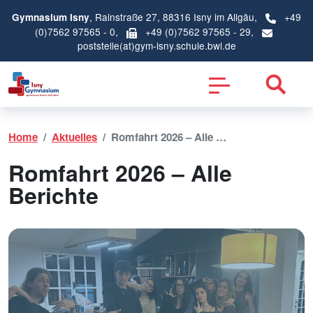
, Rainstraße 27, 88316 Isny im Allgäu,
+49
Gymnasium Isny
(0)7562 97565 - 0
,
+49 (0)7562 97565 - 29,
poststelle(at)gym-isny.schule.bwl.de
Home
Aktuelles
Romfahrt 2026 – Alle …
Romfahrt 2026 – Alle
Berichte