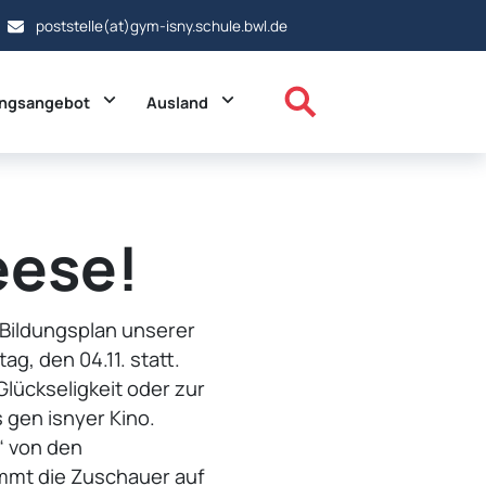
poststelle(at)gym-isny.schule.bwl.de
ropdown
Toggle Dropdown
Toggle Dropdown
ungsangebot
Ausland
eese!
 Bildungsplan unserer
g, den 04.11. statt.
lückseligkeit oder zur
gen isnyer Kino.
“ von den
immt die Zuschauer auf