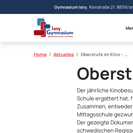
Gymnasium Isny
, Rainstraße 27, 88316 Is
Me
Home
Aktuelles
Oberstufe im Kino – …
Oberst
Der jährliche Kinobes
Schule ergattert hat, 
Zusammen, entweder vo
Mittagsschule gezwun
Der gezeigte Dokument
schwedischen Regisseu