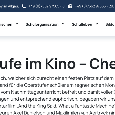
ny im Allgäu,
+49 (0)7562 97565 - 0
,
+49 (0)7562 97565 - 29,
Toggle Dropdown
Toggle Dropdown
Toggle D
nschen
Schulorganisation
Schulleben
Bild
ufe im Kino – Ch
uch, welcher sich zurecht einen festen Platz auf dem
fand für die Oberstufenschüler am regnerischen Monta
m Nachmittagsunterricht befreit und damit voller G
gen und entsprechend euphorisch, begaben wir uns 
arfilm „And the King Said, What a Fantastic Machine
ren Axel Danielson und Maxilimilen van Aertryck n