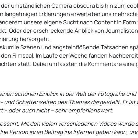
on der umständlichen Camera obscura bis hin zum cool
on langatmigen Erklärungen erwarteten uns mehrschi
anderem unsere eigene Sucht nach Content in Form 
kt. Oder der erschreckende Anblick von Journaliste
nierung hervorgeht.
kurrile Szenen und angsteinflößende Tatsachen spät
h den Filmsaal. Im Laufe der Woche fanden Nachbereit
ichten statt. Dabei umfassten die Kommentare eine 
t einen schönen Einblick in die Welt der Fotografie un
und Schattenseiten des Themas dargestellt. Er ist fü
t – oder auch nicht – sehr empfehlenswert.
eressant. Mit den vielen verschiedenen Videos wurde s
lne Person ihren Beitrag ins Internet geben kann, un