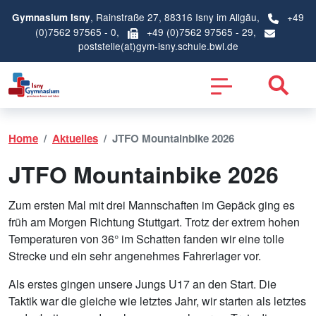
, Rainstraße 27, 88316 Isny im Allgäu,
+49
Gymnasium Isny
(0)7562 97565 - 0
,
+49 (0)7562 97565 - 29,
poststelle(at)gym-isny.schule.bwl.de
Home
Aktuelles
JTFO Mountainbike 2026
JTFO Mountainbike 2026
Zum ersten Mal mit drei Mannschaften im Gepäck ging es
früh am Morgen Richtung Stuttgart. Trotz der extrem hohen
Temperaturen von 36° im Schatten fanden wir eine tolle
Strecke und ein sehr angenehmes Fahrerlager vor.
Als erstes gingen unsere Jungs U17 an den Start. Die
Taktik war die gleiche wie letztes Jahr, wir starten als letztes