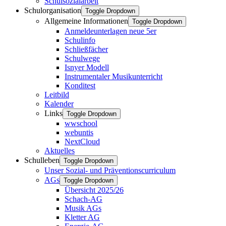
Schulsozialarbeit
Schulorganisation
Toggle Dropdown
Allgemeine Informationen
Toggle Dropdown
Anmeldeunterlagen neue 5er
Schulinfo
Schließfächer
Schulwege
Isnyer Modell
Instrumentaler Musikunterricht
Konditest
Leitbild
Kalender
Links
Toggle Dropdown
wwschool
webuntis
NextCloud
Aktuelles
Schulleben
Toggle Dropdown
Unser Sozial- und Präventionscurriculum
AGs
Toggle Dropdown
Übersicht 2025/26
Schach-AG
Musik AGs
Kletter AG