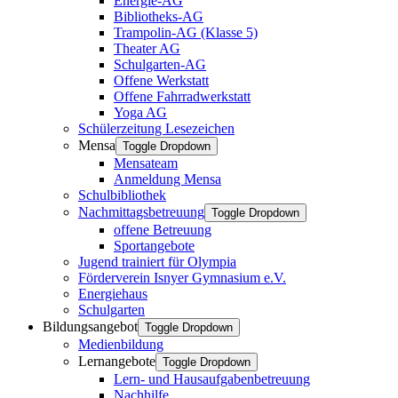
Energie-AG
Bibliotheks-AG
Trampolin-AG (Klasse 5)
Theater AG
Schulgarten-AG
Offene Werkstatt
Offene Fahrradwerkstatt
Yoga AG
Schülerzeitung Lesezeichen
Mensa
Toggle Dropdown
Mensateam
Anmeldung Mensa
Schulbibliothek
Nachmittagsbetreuung
Toggle Dropdown
offene Betreuung
Sportangebote
Jugend trainiert für Olympia
Förderverein Isnyer Gymnasium e.V.
Energiehaus
Schulgarten
Bildungsangebot
Toggle Dropdown
Medienbildung
Lernangebote
Toggle Dropdown
Lern- und Hausaufgabenbetreuung
Nachhilfe