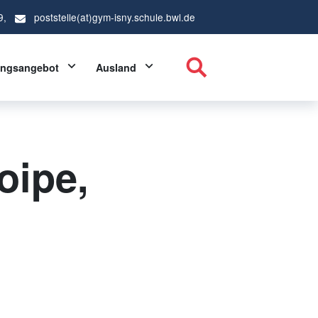
9,
poststelle(at)gym-isny.schule.bwl.de
ropdown
Toggle Dropdown
Toggle Dropdown
ungsangebot
Ausland
oipe,