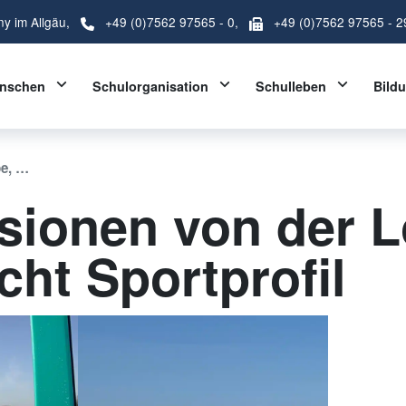
ny im Allgäu,
+49 (0)7562 97565 - 0
,
+49 (0)7562 97565 - 2
Toggle Dropdown
Toggle Dropdown
Toggle D
nschen
Schulorganisation
Schulleben
Bild
pe, …
sionen von der L
cht Sportprofil