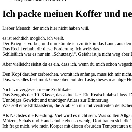
Ich packe meinen Koffer und 
Lieber Mensch, der mich hier nicht haben will,
es ist rechtlich möglich, ich weiß.
Der Krieg ist vorbei, und nun könnte ich zurück in das Land, aus dem
Das Recht erlaubt dir diese Forderung. Ich weiß das.
Schließlich war es nur ein „Schutzasyl“. Gefahr ist ja nicht weg aber
Aber vielleicht siehst du es ein, dass ich, wenn du mich schon wegsch
Den Kopf darüber zerbrechen, womit ich anfange, muss ich mir nicht.
Das, was alles bestimmt. Ganz oben auf der Liste, dieses mächtige H
Nicht zu vergessen meine Zertifikate.
Das Zeugnis der 10. Klasse, das aktuellste. Ein Realschulabschluss. D
Unnötiges Gewicht und unnötiger Anlass zur Erinnerung.
Was soll eine Elftklässlerin, die Arabisch nur mit verstreuten deutsche
Als Nächstes die Kleidung. Viel wird es nicht sein. Was sollten Allg
Mützen, Schals und Handschuhe ebenso wenig. Dort trauen sich die T
Ich frage mich, wie mein Körper mit diesen absurden Temperaturen um