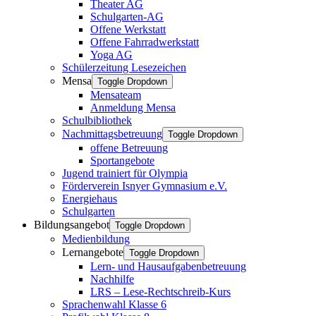
Theater AG
Schulgarten-AG
Offene Werkstatt
Offene Fahrradwerkstatt
Yoga AG
Schülerzeitung Lesezeichen
Mensa
Toggle Dropdown
Mensateam
Anmeldung Mensa
Schulbibliothek
Nachmittagsbetreuung
Toggle Dropdown
offene Betreuung
Sportangebote
Jugend trainiert für Olympia
Förderverein Isnyer Gymnasium e.V.
Energiehaus
Schulgarten
Bildungsangebot
Toggle Dropdown
Medienbildung
Lernangebote
Toggle Dropdown
Lern- und Hausaufgabenbetreuung
Nachhilfe
LRS – Lese-Rechtschreib-Kurs
Sprachenwahl Klasse 6