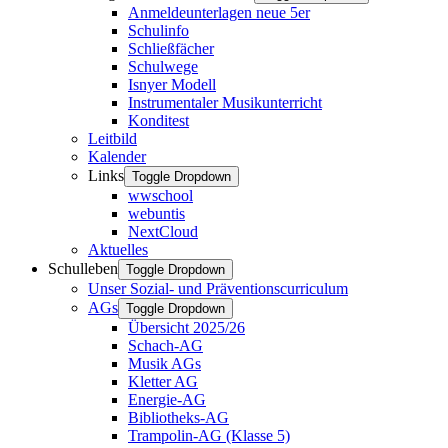
Anmeldeunterlagen neue 5er
Schulinfo
Schließfächer
Schulwege
Isnyer Modell
Instrumentaler Musikunterricht
Konditest
Leitbild
Kalender
Links
Toggle Dropdown
wwschool
webuntis
NextCloud
Aktuelles
Schulleben
Toggle Dropdown
Unser Sozial- und Präventionscurriculum
AGs
Toggle Dropdown
Übersicht 2025/26
Schach-AG
Musik AGs
Kletter AG
Energie-AG
Bibliotheks-AG
Trampolin-AG (Klasse 5)