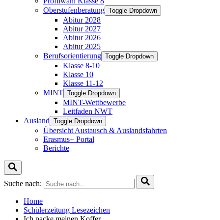
Profilwahl Klasse 8
Oberstufenberatung
Toggle Dropdown
Abitur 2028
Abitur 2027
Abitur 2026
Abitur 2025
Berufsorientierung
Toggle Dropdown
Klasse 8-10
Klasse 10
Klasse 11-12
MINT
Toggle Dropdown
MINT-Wettbewerbe
Leitfaden NWT
Ausland
Toggle Dropdown
Übersicht Austausch & Auslandsfahrten
Erasmus+ Portal
Berichte
Suche nach:
Home
Schülerzeitung Lesezeichen
Ich packe meinen Koffer …