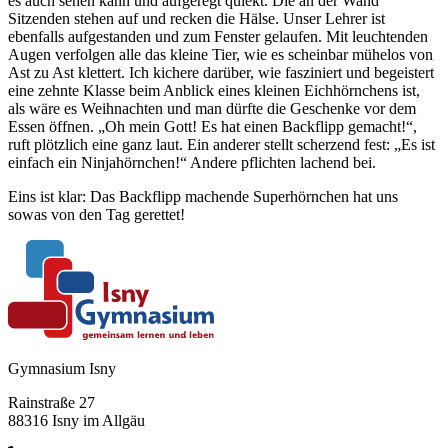
es auch sehen kann und aufgeregt quiekt. Die an der Wand
Sitzenden stehen auf und recken die Hälse. Unser Lehrer ist
ebenfalls aufgestanden und zum Fenster gelaufen. Mit leuchtenden
Augen verfolgen alle das kleine Tier, wie es scheinbar mühelos von
Ast zu Ast klettert. Ich kichere darüber, wie fasziniert und begeistert
eine zehnte Klasse beim Anblick eines kleinen Eichhörnchens ist,
als wäre es Weihnachten und man dürfte die Geschenke vor dem
Essen öffnen. „Oh mein Gott! Es hat einen Backflipp gemacht!“,
ruft plötzlich eine ganz laut. Ein anderer stellt scherzend fest: „Es ist
einfach ein Ninjahörnchen!“ Andere pflichten lachend bei.
Eins ist klar: Das Backflipp machende Superhörnchen hat uns
sowas von den Tag gerettet!
Gymnasium Isny
Rainstraße 27
88316 Isny im Allgäu