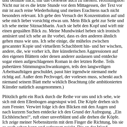
und bemühe mich, mir das Gelesene auch zu merken. Hoffnungslos!
Nicht nur ist es die letzte Stunde vor dem Mittagessen, der Text vor
mir ist auch reine Wiederholung und meines Erachtens nach nicht
besonders relevant. Ich gebe den Versuch der Konzentration auf und
sehe mich lieber vorsichtig etwas um. Mein Blick geht zur Seite und
ich sehe meine Sitznachbarin. Auch sie hebt den Kopf und wirft mir
einen gequälten Blick zu. Meine Mundwinkel heben sich ironisch
amüsiert und ich sehe an ihr vorbei, dass es den anderen ähnlich
gehen muss wie uns. Ich sehe einige, die mühelos zwischen
gescannter Kopie und virtuellem Schachbrett hin- und her wischen,
andere, die, wie vorher ich, ihre künstlerischen Aggressionen auf
den eigenen Blättern oder denen anderer auslassen und entdecke
sogar einen aufgeschlagenen Roman in der letzten Reihe. Teils
pubertären Stimmungsschwankungen, teils den langweiligen
Arbeitsaufträgen geschuldet, passt hier irgendwie niemand mehr
richtig auf. Außer dem Pechvogel, der vorlesen muss, schenkt auch
niemand seinem Blatt mehr wirklich Beachtung (die ambitionierten
Künstler natürlich ausgenommen.)
Plötzlich geht ein Ruck durch die Reihe vor uns und ich sehe, wie
sich mit dem Ellenbogen angestupst wird. Die Köpfe drehen sich
zum Fenster. Verwirrt folge ich den Blicken mit den Augen und
nach kurzem Suchen entdecke ich den Grund der Aufregung. „Ein
Eichhörnchen!“, ruft einer unverblümt und alle drehen die Köpfe.
Ich zeige meiner Nebensitzerin mit dem Finger die Richtung, bis sie