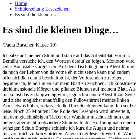
Home
Schülerzeitung Lesezeichen
Es sind die kleinen …
Es sind die kleinen Dinge…
(Paula Butscher, Klasse 10)
Ich sitze auf meinem Stuhl und starre auf das Arbeitsblatt vor mir.
Bemüht versuche ich, den Wörtern darauf zu folgen. Monoton wird
jeder Buchstabe vorgelesen. Auf dem Tisch liegt mein Bleistift, und
da mich der Lehrer von da vorne eh nicht sehen kann und zudem
offensichtlich damit beschäftigt ist, der Vorlesenden zu folgen,
beginne ich, feine Linien auf mein Blatt zu zeichnen. Ich konstruiere
dreidimensionale Körper und pflanze Blumen auf meinem Blatt. Als
mir selbst das zu langweilig wird, lege ich meinen Bleistift zur Seite
und ziehe möglichst unauffällig den Pulloverärmel meines linken
Arms etwas höher, sodass ich die Uhrzeit erkennen kann. Ich seufze
leise. Noch 25 Minuten! Die Rolle des Lesenden wird umverteilt,
mit dem gleichmäßigen Ticken der Wanduhr mischt sich nun eine
tiefere, aber nicht motiviertere Stimme. In der Hoffnung nach einem
winzigen Schub Energie schließe ich kurz die Augen und nehme
mir vor, mich zu konzentrieren. Angestrengt lese ich Wort für Wort