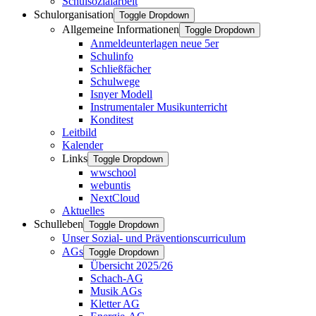
Schulsozialarbeit
Schulorganisation
Toggle Dropdown
Allgemeine Informationen
Toggle Dropdown
Anmeldeunterlagen neue 5er
Schulinfo
Schließfächer
Schulwege
Isnyer Modell
Instrumentaler Musikunterricht
Konditest
Leitbild
Kalender
Links
Toggle Dropdown
wwschool
webuntis
NextCloud
Aktuelles
Schulleben
Toggle Dropdown
Unser Sozial- und Präventionscurriculum
AGs
Toggle Dropdown
Übersicht 2025/26
Schach-AG
Musik AGs
Kletter AG