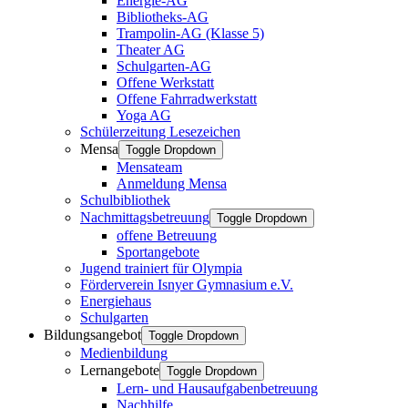
Energie-AG
Bibliotheks-AG
Trampolin-AG (Klasse 5)
Theater AG
Schulgarten-AG
Offene Werkstatt
Offene Fahrradwerkstatt
Yoga AG
Schülerzeitung Lesezeichen
Mensa
Toggle Dropdown
Mensateam
Anmeldung Mensa
Schulbibliothek
Nachmittagsbetreuung
Toggle Dropdown
offene Betreuung
Sportangebote
Jugend trainiert für Olympia
Förderverein Isnyer Gymnasium e.V.
Energiehaus
Schulgarten
Bildungsangebot
Toggle Dropdown
Medienbildung
Lernangebote
Toggle Dropdown
Lern- und Hausaufgabenbetreuung
Nachhilfe