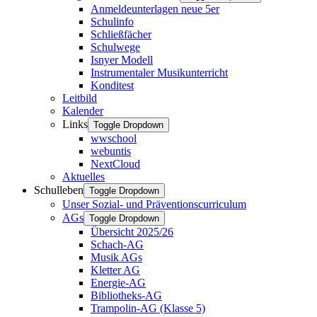
Anmeldeunterlagen neue 5er
Schulinfo
Schließfächer
Schulwege
Isnyer Modell
Instrumentaler Musikunterricht
Konditest
Leitbild
Kalender
Links
Toggle Dropdown
wwschool
webuntis
NextCloud
Aktuelles
Schulleben
Toggle Dropdown
Unser Sozial- und Präventionscurriculum
AGs
Toggle Dropdown
Übersicht 2025/26
Schach-AG
Musik AGs
Kletter AG
Energie-AG
Bibliotheks-AG
Trampolin-AG (Klasse 5)