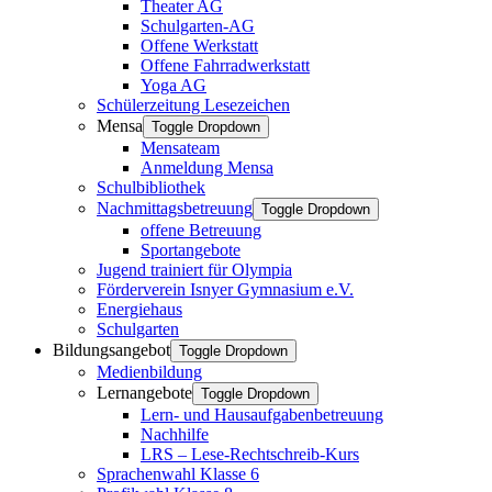
Theater AG
Schulgarten-AG
Offene Werkstatt
Offene Fahrradwerkstatt
Yoga AG
Schülerzeitung Lesezeichen
Mensa
Toggle Dropdown
Mensateam
Anmeldung Mensa
Schulbibliothek
Nachmittagsbetreuung
Toggle Dropdown
offene Betreuung
Sportangebote
Jugend trainiert für Olympia
Förderverein Isnyer Gymnasium e.V.
Energiehaus
Schulgarten
Bildungsangebot
Toggle Dropdown
Medienbildung
Lernangebote
Toggle Dropdown
Lern- und Hausaufgabenbetreuung
Nachhilfe
LRS – Lese-Rechtschreib-Kurs
Sprachenwahl Klasse 6