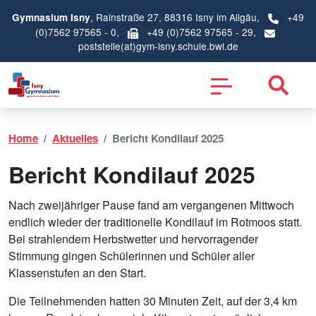
, Rainstraße 27, 88316 Isny im Allgäu,
+49
Gymnasium Isny
(0)7562 97565 - 0
,
+49 (0)7562 97565 - 29,
poststelle(at)gym-isny.schule.bwl.de
Home
Aktuelles
Bericht Kondilauf 2025
Bericht Kondilauf 2025
Nach zweijähriger Pause fand am vergangenen Mittwoch
endlich wieder der traditionelle Kondilauf im Rotmoos statt.
Bei strahlendem Herbstwetter und hervorragender
Stimmung gingen Schülerinnen und Schüler aller
Klassenstufen an den Start.
Die Teilnehmenden hatten 30 Minuten Zeit, auf der 3,4 km