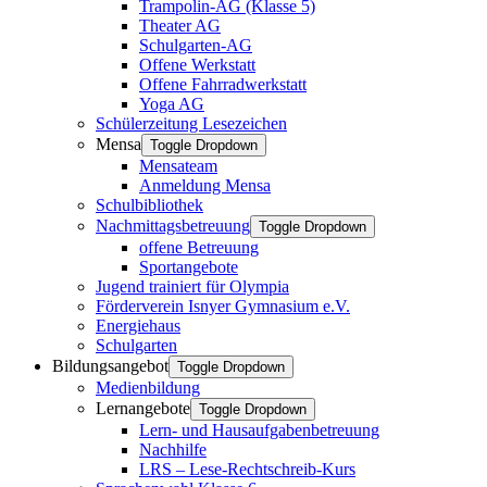
Trampolin-AG (Klasse 5)
Theater AG
Schulgarten-AG
Offene Werkstatt
Offene Fahrradwerkstatt
Yoga AG
Schülerzeitung Lesezeichen
Mensa
Toggle Dropdown
Mensateam
Anmeldung Mensa
Schulbibliothek
Nachmittagsbetreuung
Toggle Dropdown
offene Betreuung
Sportangebote
Jugend trainiert für Olympia
Förderverein Isnyer Gymnasium e.V.
Energiehaus
Schulgarten
Bildungsangebot
Toggle Dropdown
Medienbildung
Lernangebote
Toggle Dropdown
Lern- und Hausaufgabenbetreuung
Nachhilfe
LRS – Lese-Rechtschreib-Kurs