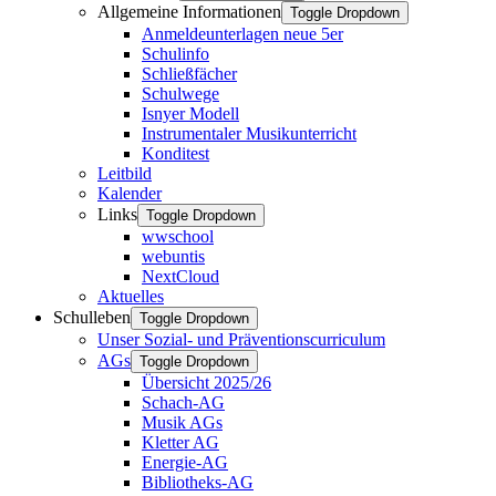
Allgemeine Informationen
Toggle Dropdown
Anmeldeunterlagen neue 5er
Schulinfo
Schließfächer
Schulwege
Isnyer Modell
Instrumentaler Musikunterricht
Konditest
Leitbild
Kalender
Links
Toggle Dropdown
wwschool
webuntis
NextCloud
Aktuelles
Schulleben
Toggle Dropdown
Unser Sozial- und Präventionscurriculum
AGs
Toggle Dropdown
Übersicht 2025/26
Schach-AG
Musik AGs
Kletter AG
Energie-AG
Bibliotheks-AG