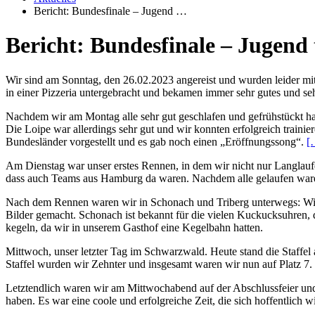
Bericht: Bundesfinale – Jugend …
Bericht: Bundesfinale – Jugend 
Wir sind am Sonntag, den 26.02.2023 angereist und wurden leider mit
in einer Pizzeria untergebracht und bekamen immer sehr gutes und seh
Nachdem wir am Montag alle sehr gut geschlafen und gefrühstückt ha
Die Loipe war allerdings sehr gut und wir konnten erfolgreich train
Bundesländer vorgestellt und es gab noch einen „Eröffnungssong“.
[
Am Dienstag war unser erstes Rennen, in dem wir nicht nur Langlaufen
dass auch Teams aus Hamburg da waren. Nachdem alle gelaufen waren
Nach dem Rennen waren wir in Schonach und Triberg unterwegs: Wir 
Bilder gemacht. Schonach ist bekannt für die vielen Kuckucksuhren,
kegeln, da wir in unserem Gasthof eine Kegelbahn hatten.
Mittwoch, unser letzter Tag im Schwarzwald. Heute stand die Staffel 
Staffel wurden wir Zehnter und insgesamt waren wir nun auf Platz 7. 
Letztendlich waren wir am Mittwochabend auf der Abschlussfeier und 
haben. Es war eine coole und erfolgreiche Zeit, die sich hoffentlich w