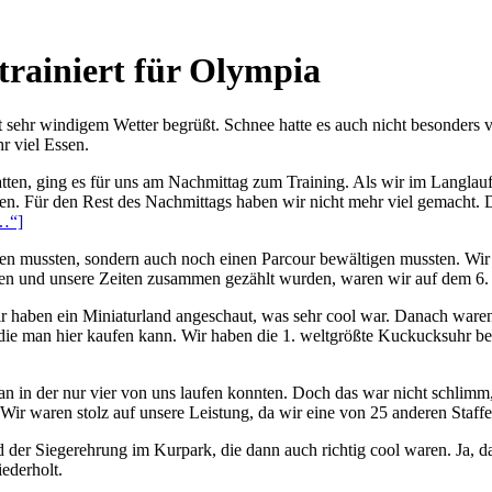
trainiert für Olympia
 sehr windigem Wetter begrüßt. Schnee hatte es auch nicht besonders v
r viel Essen.
tten, ging es für uns am Nachmittag zum Training. Als wir im Langlau
ieren. Für den Rest des Nachmittags haben wir nicht mehr viel gemacht
…“]
 mussten, sondern auch noch einen Parcour bewältigen mussten. Wir star
 und unsere Zeiten zusammen gezählt wurden, waren wir auf dem 6. Pl
haben ein Miniaturland angeschaut, was sehr cool war. Danach waren 
 die man hier kaufen kann. Wir haben die 1. weltgrößte Kuckucksuhr 
an in der nur vier von uns laufen konnten. Doch das war nicht schlimm
Wir waren stolz auf unsere Leistung, da wir eine von 25 anderen Staff
der Siegerehrung im Kurpark, die dann auch richtig cool waren. Ja, da
iederholt.