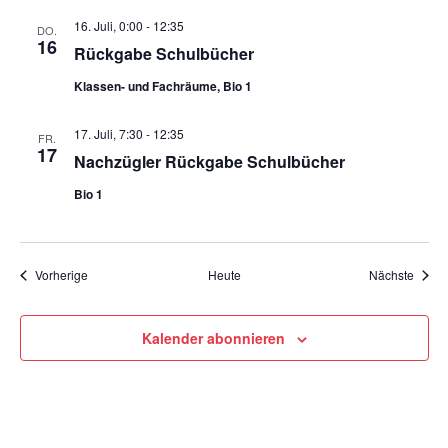
16. Juli, 0:00
-
12:35
DO.
16
Rückgabe Schulbücher
Klassen- und Fachräume, Bio 1
17. Juli, 7:30
-
12:35
FR.
17
Nachzügler Rückgabe Schulbücher
Bio 1
Veranstaltungen
Veran
Vorherige
Heute
Nächste
Kalender abonnieren