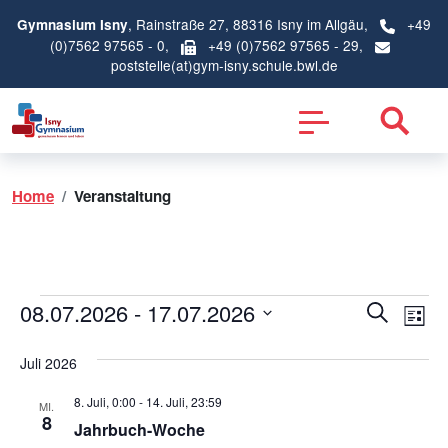
, Rainstraße 27, 88316 Isny im Allgäu,
+49
Gymnasium Isny
(0)7562 97565 - 0
,
+49 (0)7562 97565 - 29,
poststelle(at)gym-isny.schule.bwl.de
Home
Veranstaltung
Veranstaltungen
Verans
Ve
08.07.2026
 - 
17.07.2026
Suche
Liste
An
Suche
Datum
Na
und
wählen.
Juli 2026
Ansich
8. Juli, 0:00
-
14. Juli, 23:59
MI.
Naviga
8
Jahrbuch-Woche