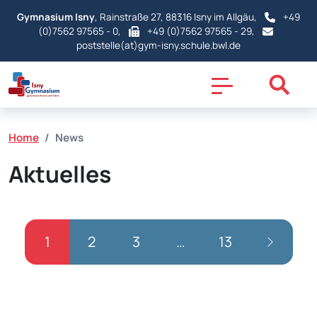
Gymnasium Isny
, Rainstraße 27, 88316 Isny im Allgäu,
+49
(0)7562 97565 - 0
,
+49 (0)7562 97565 - 29,
poststelle(at)gym-isny.schule.bwl.de
Home
News
Aktuelles
1
2
3
…
13
Naviga