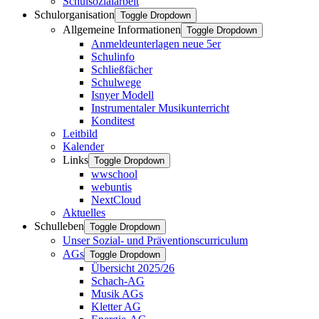
Schulsozialarbeit
Schulorganisation
Toggle Dropdown
Allgemeine Informationen
Toggle Dropdown
Anmeldeunterlagen neue 5er
Schulinfo
Schließfächer
Schulwege
Isnyer Modell
Instrumentaler Musikunterricht
Konditest
Leitbild
Kalender
Links
Toggle Dropdown
wwschool
webuntis
NextCloud
Aktuelles
Schulleben
Toggle Dropdown
Unser Sozial- und Präventionscurriculum
AGs
Toggle Dropdown
Übersicht 2025/26
Schach-AG
Musik AGs
Kletter AG