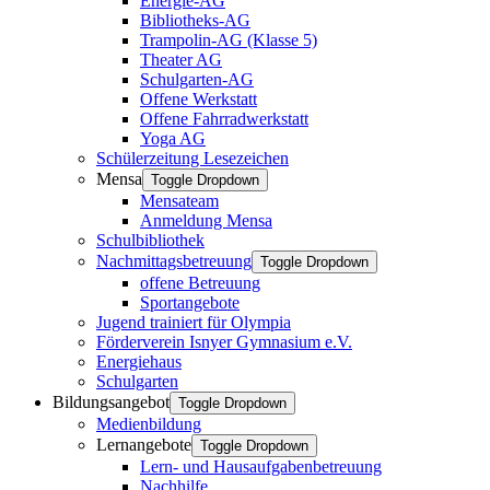
Energie-AG
Bibliotheks-AG
Trampolin-AG (Klasse 5)
Theater AG
Schulgarten-AG
Offene Werkstatt
Offene Fahrradwerkstatt
Yoga AG
Schülerzeitung Lesezeichen
Mensa
Toggle Dropdown
Mensateam
Anmeldung Mensa
Schulbibliothek
Nachmittagsbetreuung
Toggle Dropdown
offene Betreuung
Sportangebote
Jugend trainiert für Olympia
Förderverein Isnyer Gymnasium e.V.
Energiehaus
Schulgarten
Bildungsangebot
Toggle Dropdown
Medienbildung
Lernangebote
Toggle Dropdown
Lern- und Hausaufgabenbetreuung
Nachhilfe