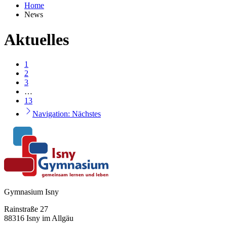
Home
News
Aktuelles
1
2
3
…
13
Navigation: Nächstes
Gymnasium Isny
Rainstraße 27
88316 Isny im Allgäu